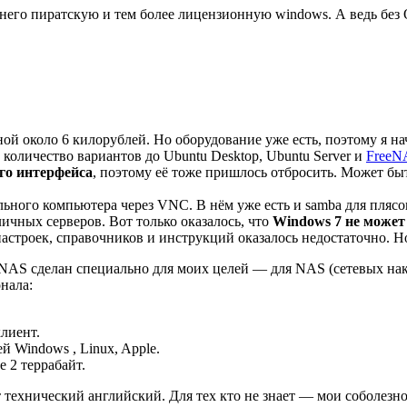
а него пиратскую и тем более лицензионную windows. А ведь без
ой около 6 килорублей. Но оборудование уже есть, поэтому я н
количество вариантов до Ubuntu Desktop, Ubuntu Server и
FreeN
ого интерфейса
, поэтому её тоже пришлось отбросить. Может бы
льного компьютера через VNC. В нём уже есть и samba для плясок
ичных серверов. Вот только оказалось, что
Windows 7 не может
 настроек, справочников и инструкций оказалось недостаточно. Н
NAS сделан специально для моих целей — для NAS (сетевых нако
нала:
клиент.
 Windows , Linux, Apple.
 2 террабайт.
ет технический английский. Для тех кто не знает — мои соболезн