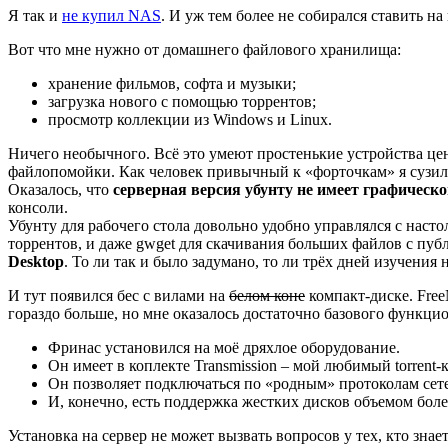
Я так и
не купил NAS
. И уж тем более не собирался ставить н
Вот что мне нужно от домашнего файлового хранилища:
хранение фильмов, софта и музыки;
загрузка нового с помощью торрентов;
просмотр коллекции из Windows и Linux.
Ничего необычного. Всё это умеют простенькие устройства цен
файлопомойки. Как человек привычный к «форточкам» я сузил 
Оказалось, что
серверная версия убунту не имеет графическ
консоли.
Убунту для рабочего стола довольно удобно управлялся с насто
торрентов, и даже gwget для скачивания больших файлов с публ
Desktop
. То ли так и было задумано, то ли трёх дней изучения
И тут появился бес с вилами на
белом коне
компакт-диске. Free
гораздо больше, но мне оказалось достаточно базового функцио
Фринас установился на моё дряхлое оборудование.
Он имеет в коплекте Transmission – мой любимый torrent-
Он позволяет подключаться по «родным» протоколам сетей
И, конечно, есть поддержка жестких дисков объемом более
Установка на сервер не может вызвать вопросов у тех, кто зна