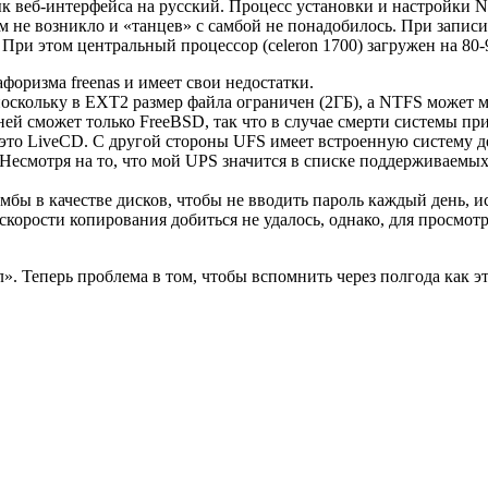
ык веб-интерфейса на русский. Процесс установки и настройки 
не возникло и «танцев» с самбой не понадобилось. При записи
 При этом центральный процессор (celeron 1700) загружен на 80
форизма freenas и имеет свои недостатки.
поскольку в EXT2 размер файла ограничен (2ГБ), а NTFS может 
с ней сможет только FreeBSD, так что в случае смерти системы п
ь это LiveCD. С другой стороны UFS имеет встроенную систему 
. Несмотря на то, что мой UPS значится в списке поддерживаем
бы в качестве дисков, чтобы не вводить пароль каждый день, и
скорости копирования добиться не удалось, однако, для просмот
. Теперь проблема в том, чтобы вспомнить через полгода как эт