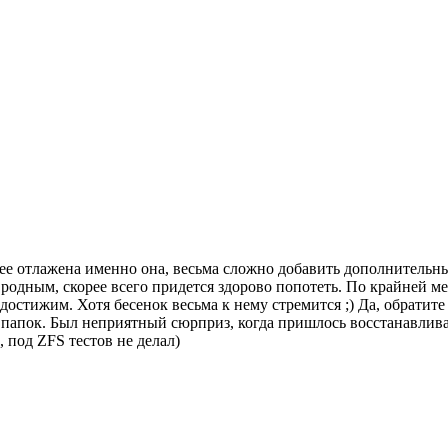
ее отлажена именно она, весьма сложно добавить дополнительны
 родным, скорее всего придется здорово попотеть. По крайней м
е достижим. Хотя бесенок весьма к нему стремится ;) Да, обрат
 папок. Был неприятный сюрприз, когда пришлось восстанавлив
 под ZFS тестов не делал)