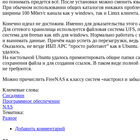
но понимать придется всё. После установки можно сменить яз
При обычном использовании общих каталогов никаких проблем 
ширины 100 Мбит/с канала как у windows, так и Linux клиента.
Конечно идеал не достижим. Именно для доказательства этого а
Для сетевого хранилища используется файловая система UFS, 
система для freenas как ntfs для windows. Нормально работать 
и вынимать данные. Причём надо успеть до перезагрузки, вед
Оказалось, не везде ИБП APC “просто работают” как в Ubuntu
удалось.
На настольной Ubuntu удалось примонтировать общие папки сам
сохранения файла и для создания ссылок. В таком виде полной 
не требуются.
Можно причислить FreeNAS к классу систем «настроил и забыл»
Ключевые слова:
Сисадмин
Программное обеспечение
NAS
Тематика:
Разное
Добавить комментарий