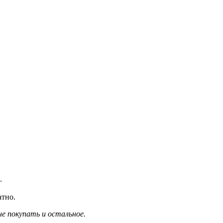
.
атно.
е покупать и остальное.