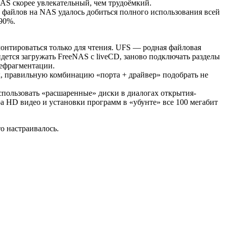
NAS скорее увлекательный, чем трудоёмкий.
 файлов на NAS удалось добиться полного использования всей
-90%.
монтироваться только для чтения. UFS — родная файловая
ридется загружать FreeNAS с liveCD, заново подключать разделы
дефрагментации.
ых, правильную комбинацию «порта + драйвер» подобрать не
спользовать «расшаренные» диски в диалогах открытия-
ра HD видео и установки программ в «убунте» все 100 мегабит
о настраивалось.