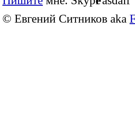
Пишите
мне.
"Fasdalf"
© Евгений Ситников aka
F