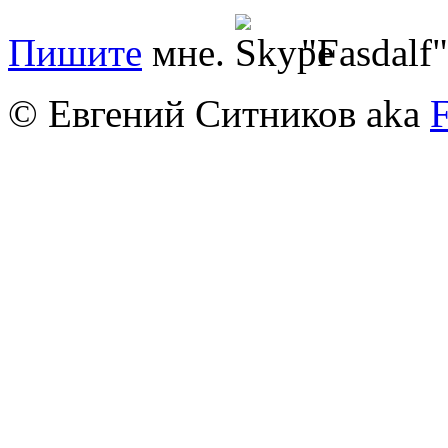
Пишите
мне.
"Fasdalf"
© Евгений Ситников aka
F