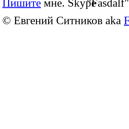
Пишите
мне.
"Fasdalf"
© Евгений Ситников aka
F