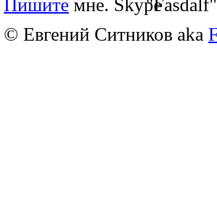
Пишите
мне.
"Fasdalf"
© Евгений Ситников aka
F