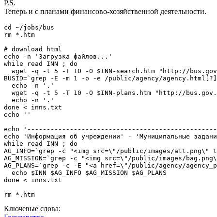
P.S.
Теперь и с планами финансово-хозяйственной деятельности.
cd ~/jobs/bus

rm *.htm

# download html

echo -n 'Загрузка файлов...'

while read INN ; do

  wget -q -t 5 -T 10 -O $INN-search.htm "http://bus.gov
BUSID=`grep -E -m 1 -o -e /public/agency/agency.html[?]
  echo -n '.'

  wget -q -t 5 -T 10 -O $INN-plans.htm "http://bus.gov.
  echo -n '.'

done < inns.txt

echo ''

echo '-------------------------------------------------
echo 'Информация об учреждении' - 'Муниципальные задани
while read INN ; do

AG_INFO=`grep -c "<img src=\"/public/images/att.png\" t
AG_MISSION=`grep -c "<img src=\"/public/images/bag.png\
AG_PLANS=`grep -c -E "<a href=\"/public/agency/agency_p
  echo $INN $AG_INFO $AG_MISSION $AG_PLANS

done < inns.txt

rm *.htm
Ключевые слова: