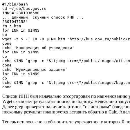
#!/bin/bash

cd ~/job/bus.gov.ru

INNS='2301036580

... длинный, скучный список ИНН ...

2301047158'

rm *.htm

for INN in $INNS

do

wget -t 5 -T 10 -O $INN.htm "http://bus.gov.ru/public/r
done

echo 'Информация об учреждении'

for INN in $INNS

do

echo $INN `grep -c "&lt;img src=\"/public/images/att.pn
done

echo 'Муниципальные задания'

for INN in $INNS

do

echo $INN `grep -c "&lt;img src=\"/public/images/bag.pn
done
Cписок ИНН был изначально отсортирован по наименованию учр
Wget скачивает результаты поиска по одному. Невежливо запуска
Далее grep проверяет наличие картинок "с листочком" (сведени
поскольку результат планируется вставить обратно в Calc. Ан
Теперь осталось снова обзвонить те учреждения, у которых 0 п