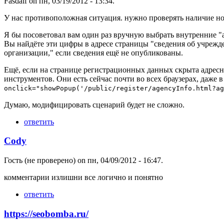
Fasdalf
on пн, 03/19/2012 - 13:34.
У нас противоположная ситуация. нужно проверять наличие но
Я бы посоветовал вам один раз вручную выбрать внутренние "
Вы найдёте эти цифры в адресе страницы "сведения об учрежд
организации," если сведения ещё не опубликованы.
Ещё, если на странице регистрационных данных скрыта адресна
инструментов. Они есть сейчас почти во всех браузерах, даже в
onclick="showPopup('/public/register/agencyInfo.html?ag
Думаю, модифицировать сценарий будет не сложно.
ответить
Cody
Гость (не проверено)
on пн, 04/09/2012 - 16:47.
комментарии излишни все логично и понятно
ответить
https://seobomba.ru/