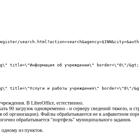
egister/search.html?action=search&agency=$INN&city=&auth
g\" title=\"Информация об учреждении\" border=\"0\"/&gt;
g\" title=\"Услуги и работы учреждения\" border=\"0\"/&g
еждения. В LibreOffice, естественно.
ть 90 загрузок одновременно - и серверу сведений тяжело, и стр
я об организации). Файлы обрабатываются не в алфавитном поряд
алогично обрабатывается "портфель" муниципального задания.
о одному из пунктов.