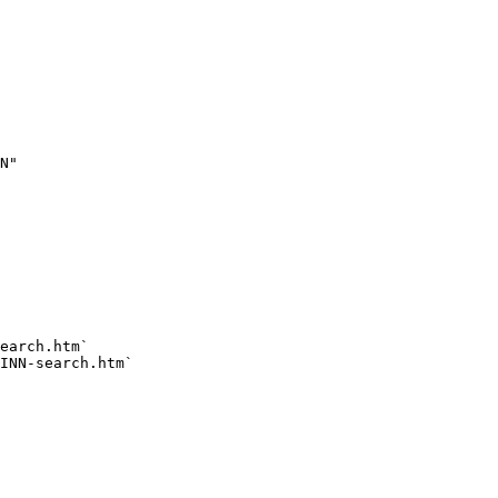
N"

earch.htm`

INN-search.htm`
