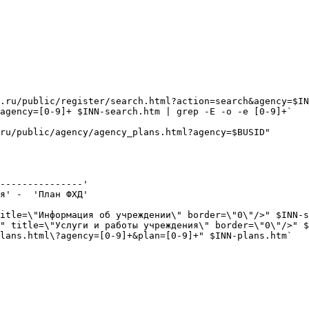
.ru/public/register/search.html?action=search&agency=$IN
agency=[0-9]+ $INN-search.htm | grep -E -o -e [0-9]+`

ru/public/agency/agency_plans.html?agency=$BUSID"

---------------'

я' -  'План ФХД'

itle=\"Информация об учреждении\" border=\"0\"/>" $INN-s
" title=\"Услуги и работы учреждения\" border=\"0\"/>" $
lans.html\?agency=[0-9]+&plan=[0-9]+" $INN-plans.htm`
