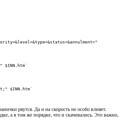
ority=&level=&type=&status=&annulment="

" $INN.htm`

t;" $INN.htm`

анички рвутся. Да и на скорость не особо влияет.
ке, а в том же порядке, что и скачивались. Это важно,