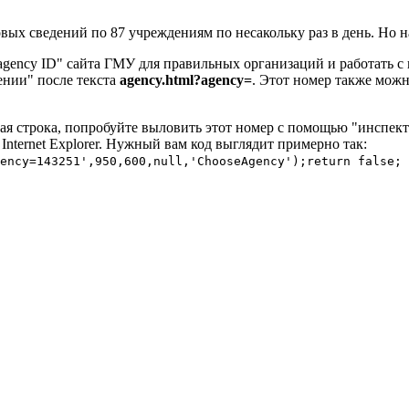
вых сведений по 87 учреждениям по несакольку раз в день. Но 
agency ID" сайта ГМУ для правильных организаций и работать с
ении" после текста
agency.html?agency=
. Этот номер также мож
я строка, попробуйте выловить этот номер с помощью "инспектир
 Internet Explorer. Нужный вам код выглядит примерно так:
ency=143251',950,600,null,'ChooseAgency');return false;