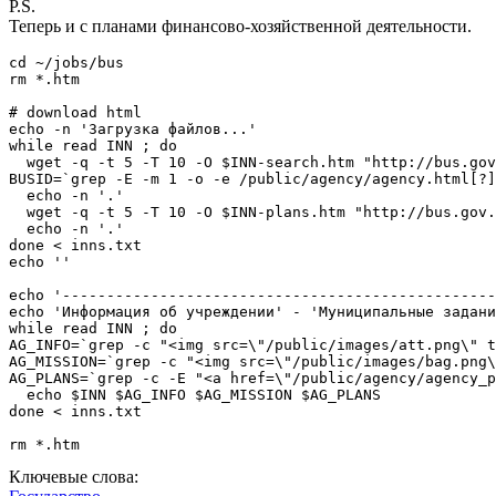
P.S.
Теперь и с планами финансово-хозяйственной деятельности.
cd ~/jobs/bus

rm *.htm

# download html

echo -n 'Загрузка файлов...'

while read INN ; do

  wget -q -t 5 -T 10 -O $INN-search.htm "http://bus.gov
BUSID=`grep -E -m 1 -o -e /public/agency/agency.html[?]
  echo -n '.'

  wget -q -t 5 -T 10 -O $INN-plans.htm "http://bus.gov.
  echo -n '.'

done < inns.txt

echo ''

echo '-------------------------------------------------
echo 'Информация об учреждении' - 'Муниципальные задани
while read INN ; do

AG_INFO=`grep -c "<img src=\"/public/images/att.png\" t
AG_MISSION=`grep -c "<img src=\"/public/images/bag.png\
AG_PLANS=`grep -c -E "<a href=\"/public/agency/agency_p
  echo $INN $AG_INFO $AG_MISSION $AG_PLANS

done < inns.txt

rm *.htm
Ключевые слова: