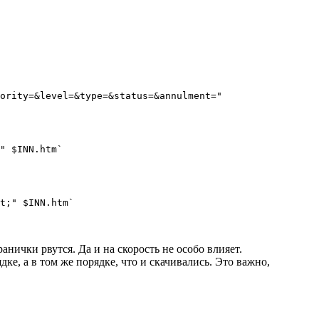
ority=&level=&type=&status=&annulment="

" $INN.htm`

t;" $INN.htm`

анички рвутся. Да и на скорость не особо влияет.
ке, а в том же порядке, что и скачивались. Это важно,