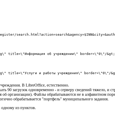
egister/search.html?action=search&agency=$INN&city=&auth
g\" title=\"Информация об учреждении\" border=\"0\"/&gt;
g\" title=\"Услуги и работы учреждения\" border=\"0\"/&g
еждения. В LibreOffice, естественно.
ть 90 загрузок одновременно - и серверу сведений тяжело, и стр
я об организации). Файлы обрабатываются не в алфавитном поряд
алогично обрабатывается "портфель" муниципального задания.
о одному из пунктов.