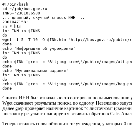
#!/bin/bash

cd ~/job/bus.gov.ru

INNS='2301036580

... длинный, скучный список ИНН ...

2301047158'

rm *.htm

for INN in $INNS

do

wget -t 5 -T 10 -O $INN.htm "http://bus.gov.ru/public/r
done

echo 'Информация об учреждении'

for INN in $INNS

do

echo $INN `grep -c "&lt;img src=\"/public/images/att.pn
done

echo 'Муниципальные задания'

for INN in $INNS

do

echo $INN `grep -c "&lt;img src=\"/public/images/bag.pn
done
Cписок ИНН был изначально отсортирован по наименованию учр
Wget скачивает результаты поиска по одному. Невежливо запуска
Далее grep проверяет наличие картинок "с листочком" (сведени
поскольку результат планируется вставить обратно в Calc. Ан
Теперь осталось снова обзвонить те учреждения, у которых 0 п