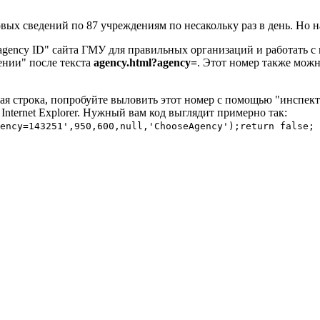
вых сведений по 87 учреждениям по несакольку раз в день. Но 
agency ID" сайта ГМУ для правильных организаций и работать с
ении" после текста
agency.html?agency=
. Этот номер также мож
я строка, попробуйте выловить этот номер с помощью "инспектир
 Internet Explorer. Нужный вам код выглядит примерно так:
ency=143251',950,600,null,'ChooseAgency');return false;