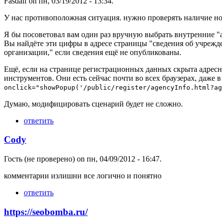
Fasdalf
on пн, 03/19/2012 - 13:34.
У нас противоположная ситуация. нужно проверять наличие но
Я бы посоветовал вам один раз вручную выбрать внутренние "
Вы найдёте эти цифры в адресе страницы "сведения об учрежд
организации," если сведения ещё не опубликованы.
Ещё, если на странице регистрационных данных скрыта адресна
инструментов. Они есть сейчас почти во всех браузерах, даже в
onclick="showPopup('/public/register/agencyInfo.html?ag
Думаю, модифицировать сценарий будет не сложно.
ответить
Cody
Гость (не проверено)
on пн, 04/09/2012 - 16:47.
комментарии излишни все логично и понятно
ответить
https://seobomba.ru/