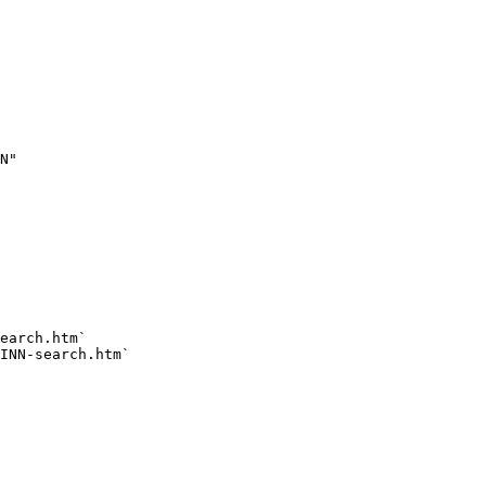
N"

earch.htm`

INN-search.htm`
