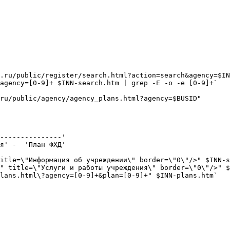
.ru/public/register/search.html?action=search&agency=$IN
agency=[0-9]+ $INN-search.htm | grep -E -o -e [0-9]+`

ru/public/agency/agency_plans.html?agency=$BUSID"

---------------'

я' -  'План ФХД'

itle=\"Информация об учреждении\" border=\"0\"/>" $INN-s
" title=\"Услуги и работы учреждения\" border=\"0\"/>" $
lans.html\?agency=[0-9]+&plan=[0-9]+" $INN-plans.htm`
